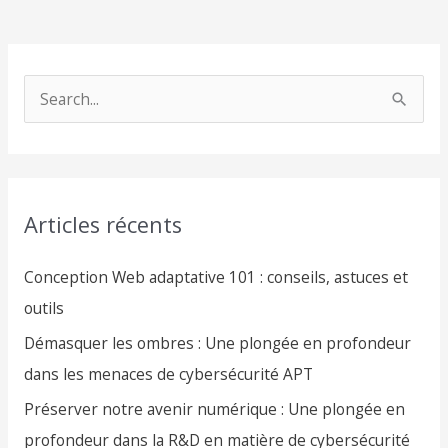
S
e
a
r
Articles récents
c
h
Conception Web adaptative 101 : conseils, astuces et
f
outils
o
Démasquer les ombres : Une plongée en profondeur
r
dans les menaces de cybersécurité APT
:
Préserver notre avenir numérique : Une plongée en
profondeur dans la R&D en matière de cybersécurité