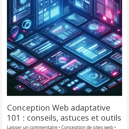
adaptative
101
:
conseils,
astuces
et
outils
Conception Web adaptative
101 : conseils, astuces et outils
Laisser un commentaire
•
Conception de sites web
•