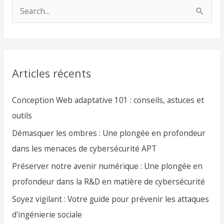
S
e
a
r
Articles récents
c
h
Conception Web adaptative 101 : conseils, astuces et
f
outils
o
Démasquer les ombres : Une plongée en profondeur
r
dans les menaces de cybersécurité APT
:
Préserver notre avenir numérique : Une plongée en
profondeur dans la R&D en matière de cybersécurité
Soyez vigilant : Votre guide pour prévenir les attaques
d'ingénierie sociale