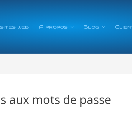
sites web
A propos
Blog
Clien
ves aux mots de passe