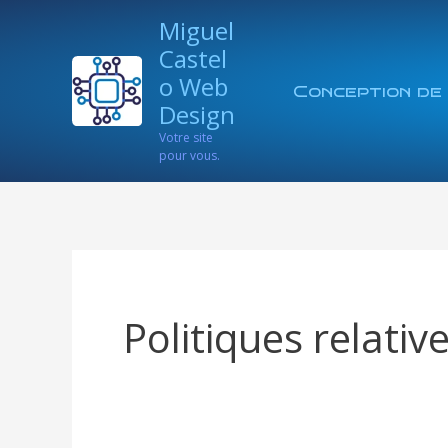
Aller
Miguel
au
Castel
contenu
o Web
Conception de 
Design
Votre site
pour vous.
Politiques relati