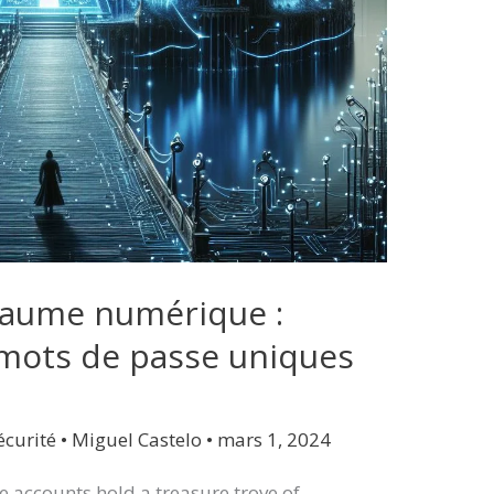
oyaume numérique :
mots de passe uniques
écurité
•
Miguel Castelo
•
mars 1, 2024
ne accounts hold a treasure trove of