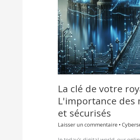
uniques
et
sécurisés
La clé de votre r
L'importance des 
et sécurisés
Laisser un commentaire
•
Cybers
In today’s digital world, our onli