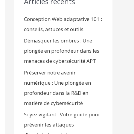
Articles récents
c
h
Conception Web adaptative 101 :
f
conseils, astuces et outils
o
Démasquer les ombres : Une
r
plongée en profondeur dans les
:
menaces de cybersécurité APT
Préserver notre avenir
numérique : Une plongée en
profondeur dans la R&D en
matière de cybersécurité
Soyez vigilant : Votre guide pour
prévenir les attaques